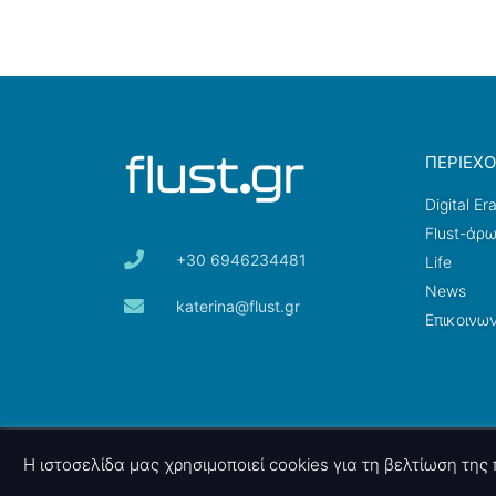
ΠΕΡΙΕΧ
Digital Er
Flust-άρ
+30 6946234481
Life
News
katerina@flust.gr
Επικοινων
© 2026 nettings, ltd. All rights reserved.
Η ιστοσελίδα μας χρησιμοποιεί cookies για τη βελτίωση τη