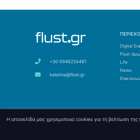
ΠΕΡΙΕΧ
Digital Er
Flust-άρ
+30 6946234481
Life
News
katerina@flust.gr
Επικοινων
© 2026 nettings, ltd. All rights reserved.
Η ιστοσελίδα μας χρησιμοποιεί cookies για τη βελτίωση τη