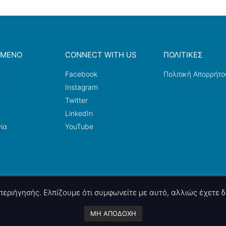
ΟΜΕΝΟ
CONNECT WITH US
ΠΟΛΙΤΙΚΕΣ
a
Facebook
Πολιτική Απορρήτο
ω
Instagram
Twitter
LinkedIn
ία
YouTube
ς περιήγησής. Ελπίζουμε ότι συμφωνείτε με αυτό, αλλιώς έχετε
A project by
nettings, ltd
. Powered by
mgk
.advertising
.
ΜΗ ΑΠΟΔΟΧΗ