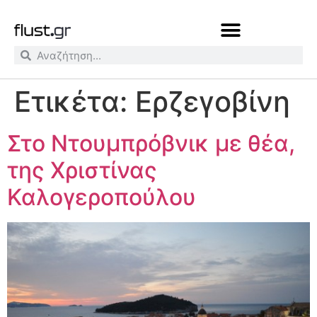
Ετικέτα:
Ερζεγοβίνη
Στο Ντουμπρόβνικ με θέα,
της Χριστίνας
Καλογεροπούλου