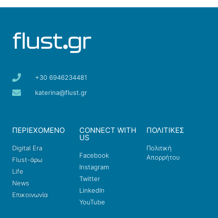
+30 6946234481
katerina@flust.gr
ΠΕΡΙΕΧΟΜΕΝΟ
CONNECT WITH
ΠΟΛΙΤΙΚΕΣ
US
Digital Era
Πολιτική
Facebook
Απορρήτου
Flust-άρω
Instagram
Life
Twitter
News
LinkedIn
Επικοινωνία
YouTube