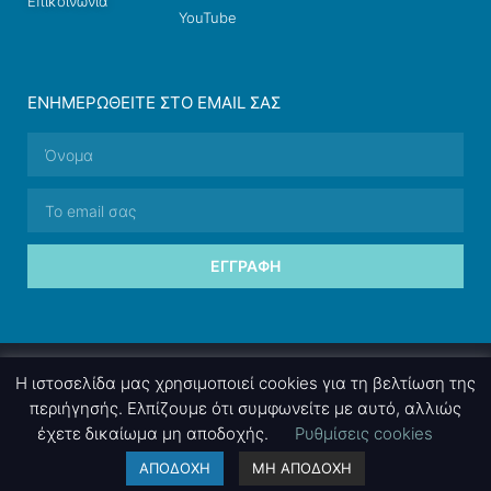
Επικοινωνία
YouTube
ΕΝΗΜΕΡΩΘΕΊΤΕ ΣΤΟ EMAIL ΣΑΣ
ΕΓΓΡΑΦΉ
© 2026 nettings, ltd. All rights reserved.
Η ιστοσελίδα μας χρησιμοποιεί cookies για τη βελτίωση της
περιήγησής. Ελπίζουμε ότι συμφωνείτε με αυτό, αλλιώς
έχετε δικαίωμα μη αποδοχής.
Ρυθμίσεις cookies
A project by
nettings, ltd
. Powered by
mgk
.advertising
.
ΑΠΟΔΟΧΗ
ΜΗ ΑΠΟΔΟΧΗ