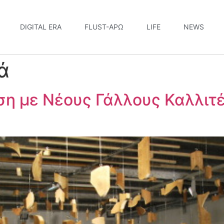
DIGITAL ERA
FLUST-ΆΡΩ
LIFE
NEWS
ά
η με Νέους Γάλλους Καλλιτέ