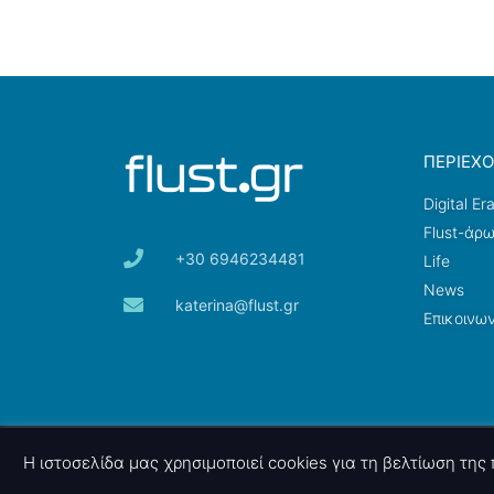
ΠΕΡΙΕΧ
Digital Er
Flust-άρ
+30 6946234481
Life
News
katerina@flust.gr
Επικοινων
© 2026 nettings, ltd. All rights reserved.
Η ιστοσελίδα μας χρησιμοποιεί cookies για τη βελτίωση τη