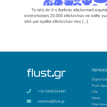
Το let’s do it η διεθνής εθελοντική καμπά
κινητοποίηση 20.000 εθελοντών σε κάθε γων
από μια ομάδα εθελοντών που […]
ΠΕΡΙΕΧ
Digital Er
Flust-άρ
+30 6946234481
Life
News
katerina@flust.gr
Επικοινων