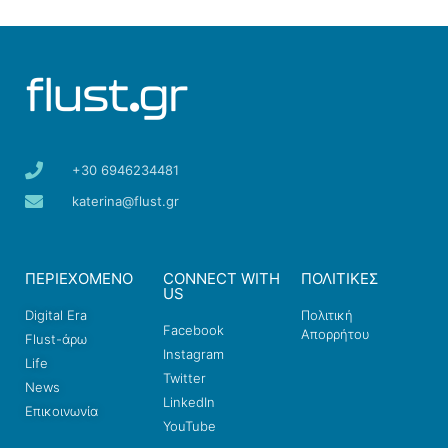
+30 6946234481
katerina@flust.gr
ΠΕΡΙΕΧΟΜΕΝΟ
CONNECT WITH
ΠΟΛΙΤΙΚΕΣ
US
Digital Era
Πολιτική
Facebook
Απορρήτου
Flust-άρω
Instagram
Life
Twitter
News
LinkedIn
Επικοινωνία
YouTube