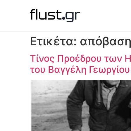
Ετικέτα:
απόβαση
Τίνος Προέδρου των Η
του Βαγγέλη Γεωργίου