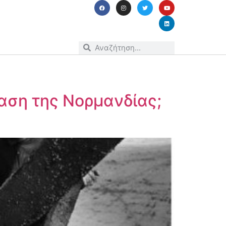
αση της Νορμανδίας;