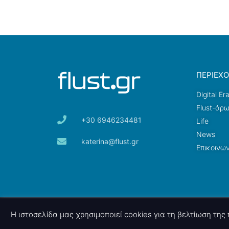
ΠΕΡΙΕΧ
Digital Er
Flust-άρ
+30 6946234481
Life
News
katerina@flust.gr
Επικοινων
© 2026 nettings, ltd. All rights reserved.
Η ιστοσελίδα μας χρησιμοποιεί cookies για τη βελτίωση τη