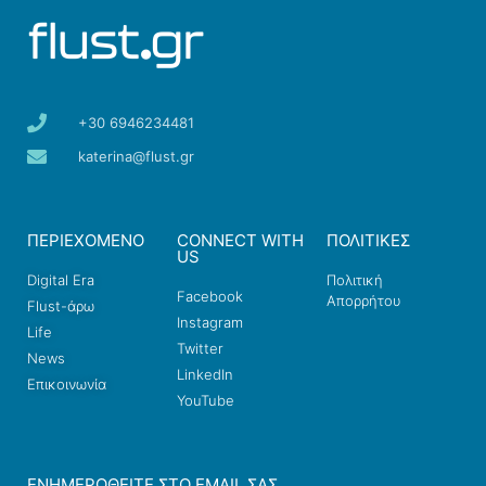
+30 6946234481
katerina@flust.gr
ΠΕΡΙΕΧΟΜΕΝΟ
CONNECT WITH
ΠΟΛΙΤΙΚΕΣ
US
Digital Era
Πολιτική
Facebook
Απορρήτου
Flust-άρω
Instagram
Life
Twitter
News
LinkedIn
Επικοινωνία
YouTube
ΕΝΗΜΕΡΩΘΕΊΤΕ ΣΤΟ EMAIL ΣΑΣ