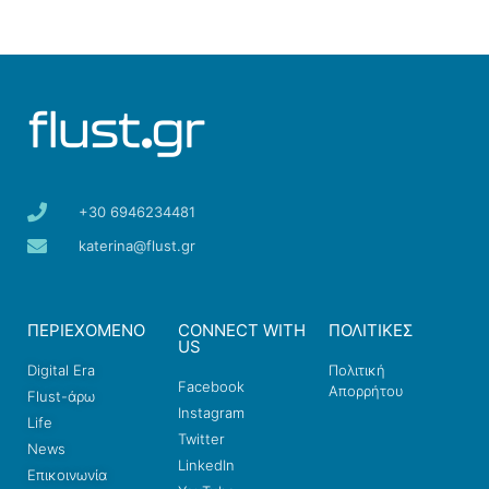
+30 6946234481
katerina@flust.gr
ΠΕΡΙΕΧΟΜΕΝΟ
CONNECT WITH
ΠΟΛΙΤΙΚΕΣ
US
Digital Era
Πολιτική
Facebook
Απορρήτου
Flust-άρω
Instagram
Life
Twitter
News
LinkedIn
Επικοινωνία