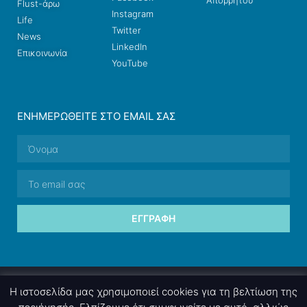
Απορρήτου
Flust-άρω
Instagram
Life
Twitter
News
LinkedIn
Επικοινωνία
YouTube
ΕΝΗΜΕΡΩΘΕΊΤΕ ΣΤΟ EMAIL ΣΑΣ
ΕΓΓΡΑΦΉ
© 2026 nettings, ltd. All rights reserved.
Η ιστοσελίδα μας χρησιμοποιεί cookies για τη βελτίωση της