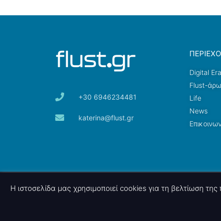
ΠΕΡΙΕΧ
Digital Er
Flust-άρ
+30 6946234481
Life
News
katerina@flust.gr
Επικοινων
© 2026 nettings, ltd. All rights reserved.
Η ιστοσελίδα μας χρησιμοποιεί cookies για τη βελτίωση τη