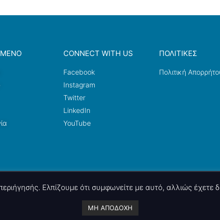
ΟΜΕΝΟ
CONNECT WITH US
ΠΟΛΙΤΙΚΕΣ
a
Facebook
Πολιτική Απορρήτο
ω
Instagram
Twitter
LinkedIn
ία
YouTube
ς περιήγησής. Ελπίζουμε ότι συμφωνείτε με αυτό, αλλιώς έχετε
A project by
nettings, ltd
. Powered by
mgk
.advertising
.
ΜΗ ΑΠΟΔΟΧΗ