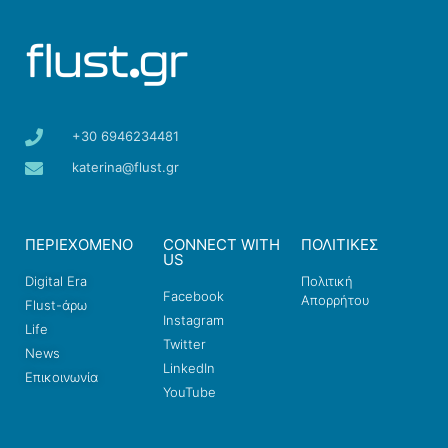
+30 6946234481
katerina@flust.gr
ΠΕΡΙΕΧΟΜΕΝΟ
CONNECT WITH
ΠΟΛΙΤΙΚΕΣ
US
Digital Era
Πολιτική
Facebook
Απορρήτου
Flust-άρω
Instagram
Life
Twitter
News
LinkedIn
Επικοινωνία
YouTube