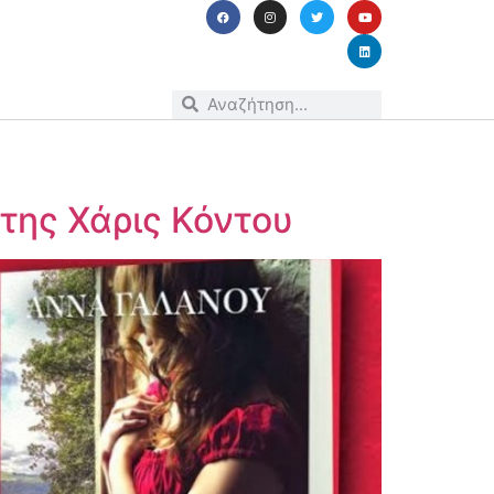
 της Χάρις Κόντου