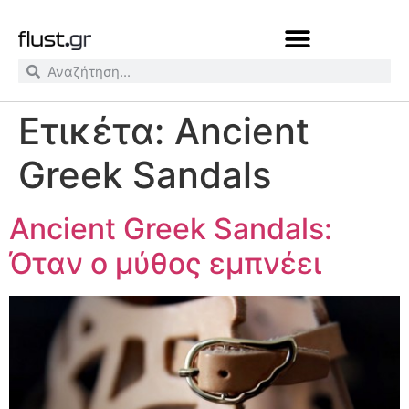
Ετικέτα:
Ancient
Greek Sandals
Ancient Greek Sandals:
Όταν o μύθος εμπνέει