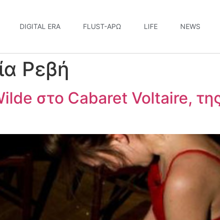
DIGITAL ERA
FLUST-ΆΡΩ
LIFE
NEWS
ία Ρεβή
lde στο Cabaret Voltaire, τη