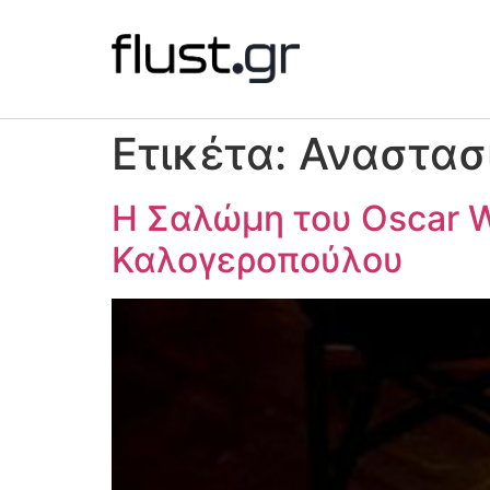
Ετικέτα:
Αναστασ
H Σαλώμη του Oscar Wi
Καλογεροπούλου