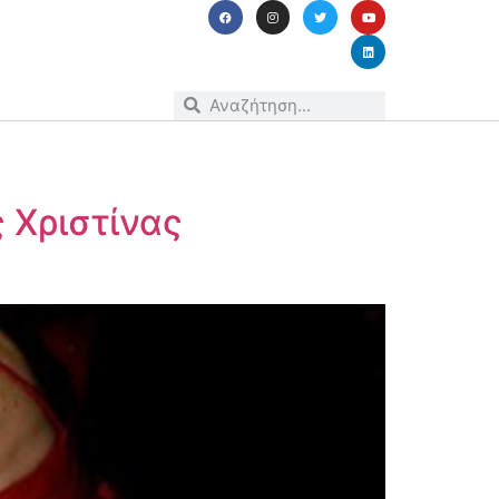
ς Χριστίνας