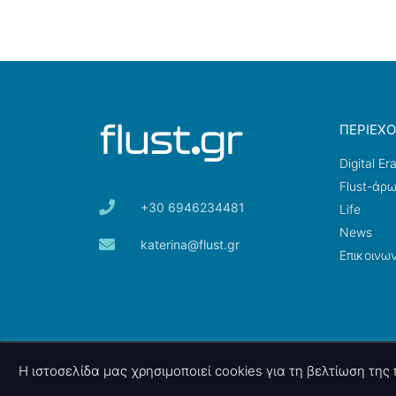
ΠΕΡΙΕΧ
Digital Er
Flust-άρ
+30 6946234481
Life
News
katerina@flust.gr
Επικοινων
© 2026 nettings, ltd. All rights reserved.
Η ιστοσελίδα μας χρησιμοποιεί cookies για τη βελτίωση τη