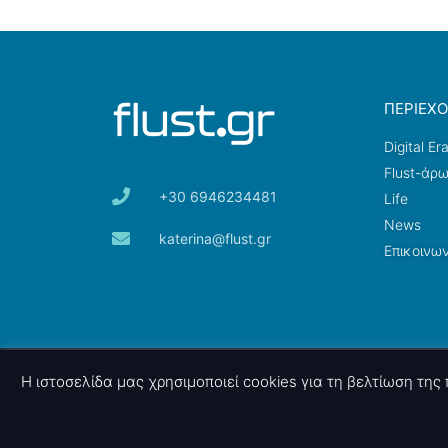
ΠΕΡΙΕΧ
Digital Er
Flust-άρ
+30 6946234481
Life
News
katerina@flust.gr
Επικοινων
© 2026 nettings, ltd. All rights reserved.
Η ιστοσελίδα μας χρησιμοποιεί cookies για τη βελτίωση τη