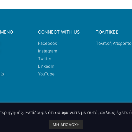
ΟΜΕΝΟ
CONNECT WITH US
ΠΟΛΙΤΙΚΕΣ
a
Facebook
Πολιτική Απορρήτο
ω
Instagram
Twitter
LinkedIn
ία
YouTube
ς περιήγησής. Ελπίζουμε ότι συμφωνείτε με αυτό, αλλιώς έχετε
A project by
nettings, ltd
. Powered by
mgk
.advertising
.
ΜΗ ΑΠΟΔΟΧΗ