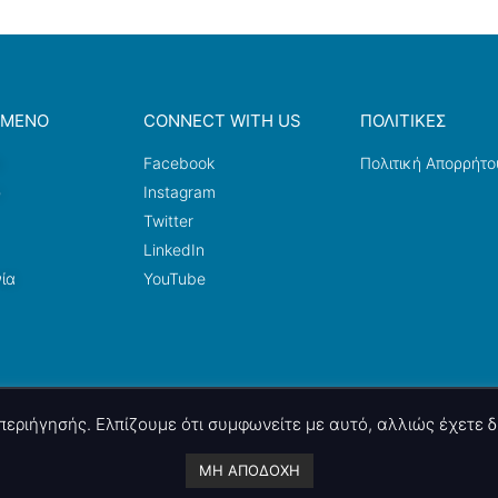
ΟΜΕΝΟ
CONNECT WITH US
ΠΟΛΙΤΙΚΕΣ
a
Facebook
Πολιτική Απορρήτο
ω
Instagram
Twitter
LinkedIn
ία
YouTube
ς περιήγησής. Ελπίζουμε ότι συμφωνείτε με αυτό, αλλιώς έχετε
A project by
nettings, ltd
. Powered by
mgk
.advertising
.
ΜΗ ΑΠΟΔΟΧΗ