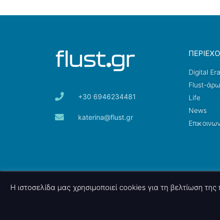
ΠΕΡΙΕΧ
Digital Er
Flust-άρ
+30 6946234481
Life
News
katerina@flust.gr
Επικοινων
© 2026 nettings, ltd. All rights reserved.
Η ιστοσελίδα μας χρησιμοποιεί cookies για τη βελτίωση τη