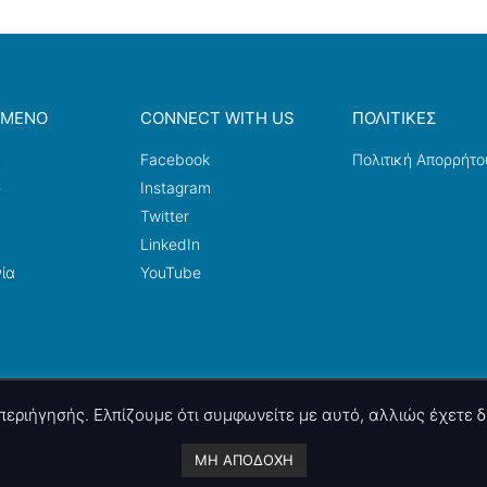
ΟΜΕΝΟ
CONNECT WITH US
ΠΟΛΙΤΙΚΕΣ
a
Facebook
Πολιτική Απορρήτο
ω
Instagram
Twitter
LinkedIn
ία
YouTube
ς περιήγησής. Ελπίζουμε ότι συμφωνείτε με αυτό, αλλιώς έχετε
A project by
nettings, ltd
. Powered by
mgk
.advertising
.
ΜΗ ΑΠΟΔΟΧΗ