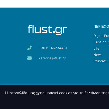
ΠΕΡΙΕΧ
Digital Er
Flust-άρ
+30 6946234481
Life
News
katerina@flust.gr
Επικοινων
© 2026 nettings, ltd. All rights reserved.
Η ιστοσελίδα μας χρησιμοποιεί cookies για τη βελτίωση τη