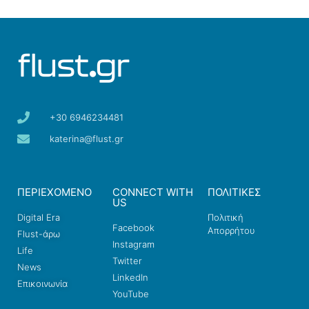
+30 6946234481
katerina@flust.gr
ΠΕΡΙΕΧΟΜΕΝΟ
CONNECT WITH
ΠΟΛΙΤΙΚΕΣ
US
Digital Era
Πολιτική
Facebook
Απορρήτου
Flust-άρω
Instagram
Life
Twitter
News
LinkedIn
Επικοινωνία
YouTube