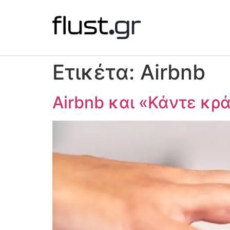
Ετικέτα:
Airbnb
Airbnb και «Κάντε κ