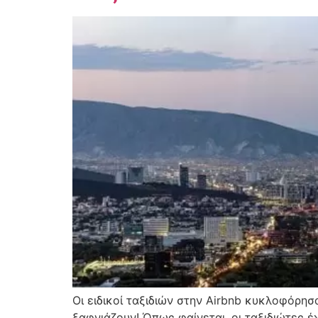
Οι ειδικοί ταξιδιών στην Airbnb κυκλοφόρη
ξαφνιάζουν! Όπως φαίνεται, οι ταξιδιώτες 