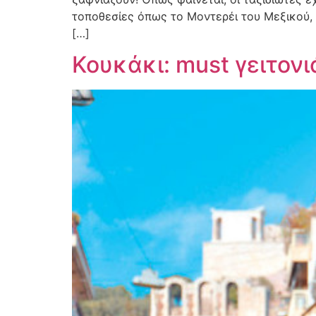
τοποθεσίες όπως το Μοντερέι του Μεξικού, 
[…]
Κουκάκι: must γειτον