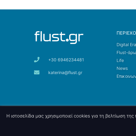
ΠΕΡΙΕΧ
Digital Er
Flust-άρ
+30 6946234481
Life
News
katerina@flust.gr
Επικοινων
© 2026 nettings, ltd. All rights reserved.
Η ιστοσελίδα μας χρησιμοποιεί cookies για τη βελτίωση τη