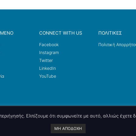
ΟΜΕΝΟ
CONNECT WITH US
ΠΟΛΙΤΙΚΕΣ
a
Facebook
Πολιτική Απορρήτο
ω
Instagram
Twitter
LinkedIn
ία
YouTube
ς περιήγησής. Ελπίζουμε ότι συμφωνείτε με αυτό, αλλιώς έχετε
A project by
nettings, ltd
. Powered by
mgk
.advertising
.
ΜΗ ΑΠΟΔΟΧΗ