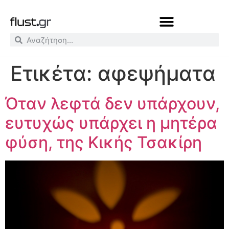
Ετικέτα:
αφεψήματα
Όταν λεφτά δεν υπάρχουν,
ευτυχώς υπάρχει η μητέρα
φύση, της Κικής Τσακίρη