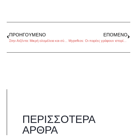
ΠΡΟΗΓΟΎΜΕΝΟ
ΕΠΌΜΕΝΟ
Στην Ατζέντα: Μικρή ολομέλεια και σύνοδος κορυφής ΕΕ
Mypefkos: Οι παρέες γράφουν ιστορία… και δημιουργούν προορισμούς, της Κατερίνας Σταματελοπούλου.
ΠΕΡΙΣΣΌΤΕΡΑ
ΆΡΘΡΑ