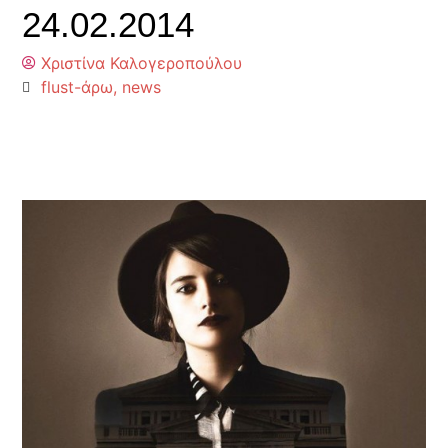
24.02.2014
Χριστίνα Καλογεροπούλου
flust-άρω
,
news