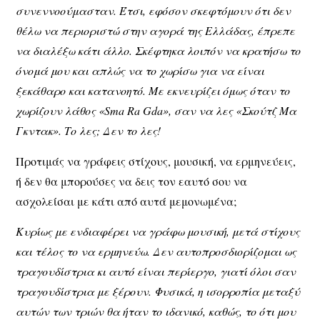
συνεννοούμασταν. Έτσι, εφόσον σκεφτόμουν ότι δεν
θέλω να περιοριστώ στην αγορά της Ελλάδας, έπρεπε
να διαλέξω κάτι άλλο. Σκέφτηκα λοιπόν να κρατήσω το
όνομά μου και απλώς να το χωρίσω για να είναι
ξεκάθαρο και κατανοητό. Με εκνευρίζει όμως όταν το
χωρίζουν λάθος «Sma Ra Gda», σαν να λες «Σκούτζ Μα
Γκντακ». Το λες; Δεν το λες!
Προτιμάς να γράφεις στίχους, μουσική, να ερμηνεύεις,
ή δεν θα μπορούσες να δεις τον εαυτό σου να
ασχολείσαι με κάτι από αυτά μεμονωμένα;
Κυρίως με ενδιαφέρει να γράφω μουσική, μετά στίχους
και τέλος το να ερμηνεύω. Δεν αυτοπροσδιορίζομαι ως
τραγουδίστρια κι αυτό είναι περίεργο, γιατί όλοι σαν
τραγουδίστρια με ξέρουν. Φυσικά, η ισορροπία μεταξύ
αυτών των τριών θα ήταν το ιδανικό, καθώς, το ότι μου