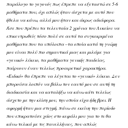
παράλογο το γεγονός πως έπρεπε να εξεταστώ σε 5-6
μαθήματα που, όχι απλώς ήταν άσχετα με αυτό που
ήθελα να κάνω, αλλά μου ήταν και άκρως αδιάφορα.
Άσε που πρέπει τα τελευταία 2 χρόνια του Λυκείου να
επικεντρωθείς τόσο πολύ σε αυτά τα συγκεκριμένα
μαθήματα που τα υπόλοιπα –τα οποία κατά τη γνώμη
μου είναι πολύ πιο σημαντικά μιας και μιλάμε για
«γενικό» λύκειο, τα μαθήματα γενικής παιδείας,
παίρνουν έναν τελείως προαιρετικό χαρακτήρα.
«Ειδικό» θα έπρεπε να λέγεται το «γενικό» λύκειο. Δεν
μπορούσα λοιπόν να βάλω τον εαυτό μου σε αυτή τη
διαδικασία και να καταλήξω να κάνω κάτι τελείως
άσχετο με την κλίση μου, την οποία είχα ήδη βρει. Η
αφορμή ήταν μια στιγμή, πάνω σε εκείνη την περίοδο
που επικρατούσε χάος στο κεφάλι μου για το τι θα
κάνω τελικά με τις πανελλήνιες, που απλώς