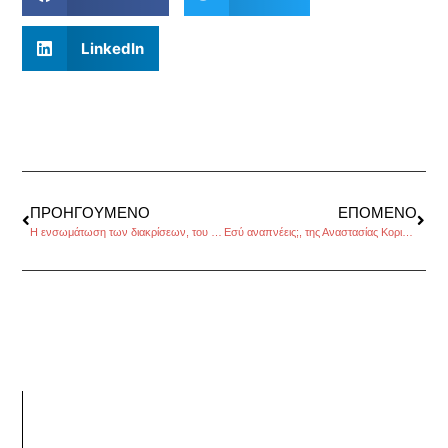
LinkedIn
ΠΡΟΗΓΟΎΜΕΝΟ
ΕΠΌΜΕΝΟ
Η ενσωμάτωση των διακρίσεων, του Μιχάλη Παπαμιχαήλ
Εσύ αναπνέεις;, της Αναστασίας Κορινθίου