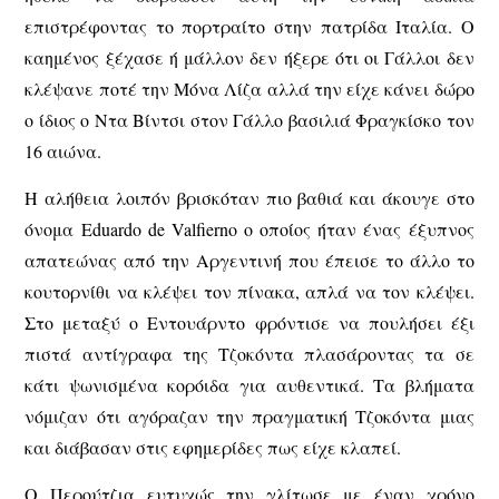
επιστρέφοντας το πορτραίτο στην πατρίδα Ιταλία. Ο
καημένος ξέχασε ή μάλλον δεν ήξερε ότι οι Γάλλοι δεν
κλέψανε ποτέ την Μόνα Λίζα αλλά την είχε κάνει δώρο
ο ίδιος ο Ντα Βίντσι στον Γάλλο βασιλιά Φραγκίσκο τον
16 αιώνα.
Η αλήθεια λοιπόν βρισκόταν πιο βαθιά και άκουγε στο
όνομα Eduardo de Valfierno ο οποίος ήταν ένας έξυπνος
απατεώνας από την Αργεντινή που έπεισε το άλλο το
κουτορνίθι να κλέψει τον πίνακα, απλά να τον κλέψει.
Στο μεταξύ ο Εντουάρντο φρόντισε να πουλήσει έξι
πιστά αντίγραφα της Τζοκόντα πλασάροντας τα σε
κάτι ψωνισμένα κορόιδα για αυθεντικά. Τα βλήματα
νόμιζαν ότι αγόραζαν την πραγματική Τζοκόντα μιας
και διάβασαν στις εφημερίδες πως είχε κλαπεί.
Ο Περούτζια ευτυχώς την γλίτωσε με έναν χρόνο