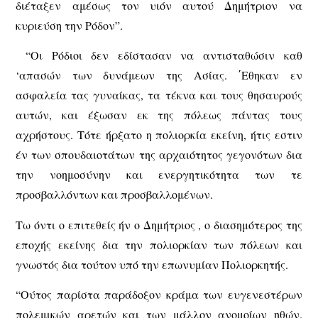
διέταξεν αμέσως τον υιόν αυτού Δημήτριον να
κυριεύση την Ρόδον”.
“Οι Ρόδιοι δεν εδίστασαν να αντισταθώσιν καθ
‘απασών των δυνάμεων της Ασίας. ΄Εθηκαν εν
ασφαλεία τας γυναίκας, τα τέκνα και τους θησαυρούς
αυτών, και έξωσαν εκ της πόλεως πάντας τους
αχρήστους. Τότε ήρξατο η πολιορκία εκείνη, ήτις εστιν
έν των σπουδαιοτάτων της αρχαιότητος γεγονότων δια
την νοημοσύνην και ενεργητικότητα των τε
προσβαλλόντων και προσβαλλομένων.
Τω όντι ο επιτεθείς ήν ο Δημήτριος , ο διασημότερος της
εποχής εκείνης δια την πολιορκίαν των πόλεων και
γνωστός δια τούτον υπό την επωνυμίαν Πολιορκητής.
“Ούτος παρίστα παράδοξον κράμα των ευγενεστέρων
πολεμικών αρετών και των μάλλον ανομοίων ηθών.