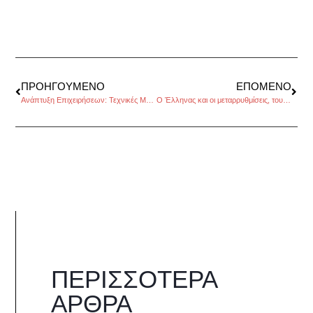
ΠΡΟΗΓΟΎΜΕΝΟ
ΕΠΌΜΕΝΟ
Ανάπτυξη Επιχειρήσεων: Τεχνικές Μέρος 1ο, του Ραφαήλ Κουδούνη
Ο Έλληνας και οι μεταρρυθμίσεις, του Μιχάλη Καβουκλή
ΠΕΡΙΣΣΌΤΕΡΑ
ΆΡΘΡΑ