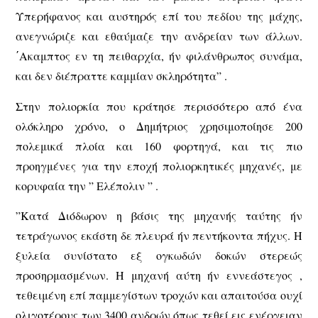
Υπερήφανος και αυστηρός επί του πεδίου της μάχης,
ανεγνώριζε και εθαύμαζε την ανδρείαν των άλλων.
΄Ακαμπτος εν τη πειθαρχία, ήν φιλάνθρωπος συνάμα,
και δεν διέπραττε καμμίαν σκληρότητα” .
Στην πολιορκία που κράτησε περισσότερο από ένα
ολόκληρο χρόνο, ο Δημήτριος χρησιμοποίησε 200
πολεμικά πλοία και 160 φορτηγά, και τις πιο
προηγμένες για την εποχή πολιορκητικές μηχανές, με
κορυφαία την ” Ελέπολιν ” .
”Κατά Διόδωρον η βάσις της μηχανής ταύτης ήν
τετράγωνος εκάστη δε πλευρά ήν πεντήκοντα πήχυς. Η
ξυλεία συνίστατο εξ ογκωδών δοκών στερεώς
προσηρμασμένων. Η μηχανή αύτη ήν εννεάστεγος ,
τεθειμένη επί παμμεγίστων τροχών και απαιτούσα ουχί
ολιγοτέρους των 3400 ανδρών όπως τεθεί εις ενέργειαν