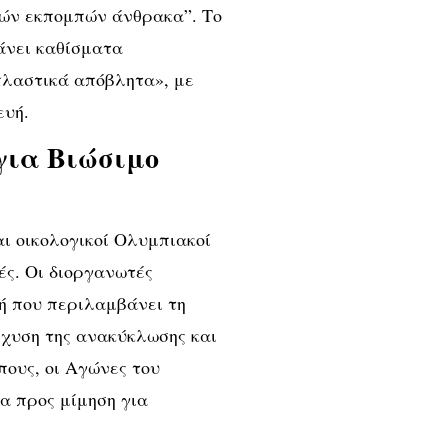
ών εκπομπών άνθρακα”. Το
άνει καθίσματα
λαστικά απόβλητα», με
ευή.
για Βιώσιμο
αι οικολογικοί Ολυμπιακοί
ές. Οι διοργανωτές
ή που περιλαμβάνει τη
χυση της ανακύκλωσης και
πους, οι Αγώνες του
α προς μίμηση για