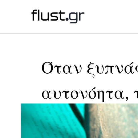
Όταν ξυπνά
αυτονόητα,