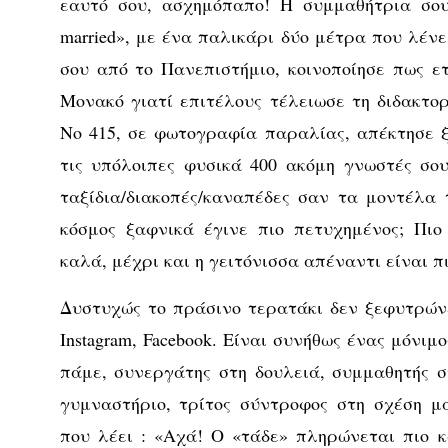
εαυτό σου, ασχημόπαπο! Η συμμαθήτρια σου 
married», με ένα παλικάρι δύο μέτρα που λένε
σου από το Πανεπιστήμιο, κοινοποίησε πως ετ
Μονακό γιατί επιτέλους τέλειωσε τη διδακτορ
Νο 415, σε φωτογραφία παραλίας, απέκτησε ξ
τις υπόλοιπες φυσικά 400 ακόμη γνωστές σο
ταξίδια/διακοπές/καναπέδες σαν τα μοντέλα της
κόσμος ξαφνικά έγινε πιο πετυχημένος; Πιο
καλά, μέχρι και η γειτόνισσα απέναντι είναι π
Δυστυχώς το πράσινο τερατάκι δεν ξεφυτρώνει
Instagram, Facebook. Είναι συνήθως ένας μόνιμ
πάμε, συνεργάτης στη δουλειά, συμμαθητής σ
γυμναστήριο, τρίτος σύντροφος στη σχέση μ
που λέει : «Αχά! Ο «τάδε» πληρώνεται πιο 