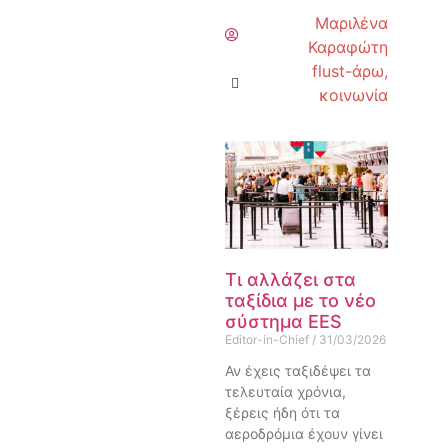
Μαριλένα
Καραφώτη
flust-άρω
,
κοινωνία
Τι αλλάζει στα
ταξίδια με το νέο
σύστημα EES
Editor-in-Chief
31/03/2026
Αν έχεις ταξιδέψει τα
τελευταία χρόνια,
ξέρεις ήδη ότι τα
αεροδρόμια έχουν γίνει