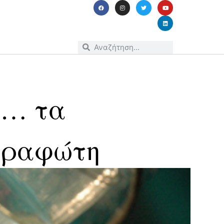
ι… τα
αραφώτη