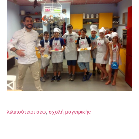
λιλιπούτειοι σέφ
,
σχολή μαγειρικής