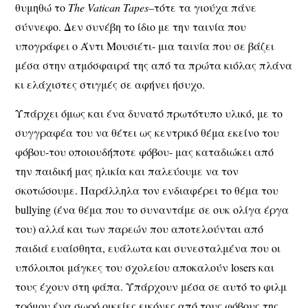
θυμηθώ το
The
Vatican
Tapes
–
τότε τα γιούχα πάνε
σύννεφο. Δεν συνέβη το ίδιο με την ταινία που
υπογράφει ο Άντι Μουσιέτι- μια ταινία που σε βάζει
μέσα στην ατμόσφαιρά της από τα πρώτα κιόλας πλάνα
κι ελάχιστες στιγμές σε αφήνει ήσυχο.
Υπάρχει όμως και ένα δυνατό πρωτότυπο υλικό, με το
συγγραφέα του να θέτει ως κεντρικό θέμα εκείνο του
φόβου-του οποιουδήποτε φόβου- μας καταδιώκει από
την παιδική μας ηλικία και παλεύουμε να τον
σκοτώσουμε. Παράλληλα τον ενδιαφέρει το θέμα του
bullying (ένα θέμα που το συναντάμε σε ουκ ολίγα έργα
του) αλλά και των παρεών που αποτελούνται από
παιδιά ευαίσθητα, ευάλωτα και συνεσταλμένα που οι
υπόλοιποι μάγκες του σχολείου αποκαλούν losers και
τους έχουν στη φάπα. Υπάρχουν μέσα σε αυτό το φιλμ
τρόμου ένα σωρό οικείες εικόνες από τους φόβους της