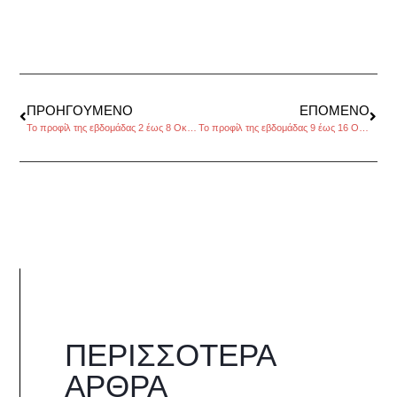
ΠΡΟΗΓΟΎΜΕΝΟ
ΕΠΌΜΕΝΟ
Το προφίλ της εβδομάδας 2 έως 8 Οκτώβρη 2017, από τον Πέρρη Κρητικό
Το προφίλ της εβδομάδας 9 έως 16 Οκτωβρίου 2107, από τον Πέρρη Κρητικό
ΠΕΡΙΣΣΌΤΕΡΑ
ΆΡΘΡΑ