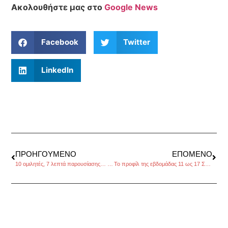
Ακολουθήστε μας στο
Google News
Facebook
Twitter
LinkedIn
ΠΡΟΗΓΟΎΜΕΝΟ
ΕΠΌΜΕΝΟ
10 ομιλητές, 7 λεπτά παρουσίασης… στα σφηνάκια γνώσης και πρακτικών συμβουλών πάνω στον κλάδο της Εστίασης
Το προφίλ της εβδομάδας 11 ως 17 Σεπτεμβρίου 2017, από τον Πέρρη Κρητικό