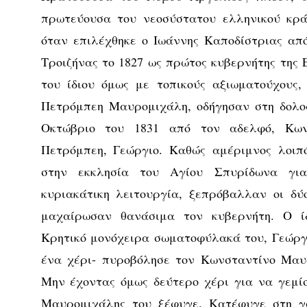
πρωτεύουσα του νεοσύστατου ελληνικού κράτ
όταν επιλέχθηκε ο Ιωάννης Καποδίστριας απ
Τροιζήνας το 1827 ως πρώτος κυβερνήτης της 
του ίδιου όμως με τοπικούς αξιωματούχους,
Πετρόμπεη Μαυρομιχάλη, οδήγησαν στη δολο
Οκτώβριο του 1831 από τον αδελφό, Κων
Πετρόμπεη, Γεώργιο. Καθώς αμέριμνος λοιπ
στην εκκλησία του Αγίου Σπυρίδωνα γι
κυριακάτικη λειτουργία, ξεπρόβαλλαν οι δύ
μαχαίρωσαν θανάσιμα τον κυβερνήτη. Ο ί
Κρητικό μονόχειρα σωματοφύλακά του, Γεώργι
ένα χέρι- πυροβόλησε τον Κωνσταντίνο Μαυ
Μην έχοντας όμως δεύτερο χέρι για να γεμίσ
Μαυρομιχάλης του ξέφυγε. Κατέφυγε στη γ