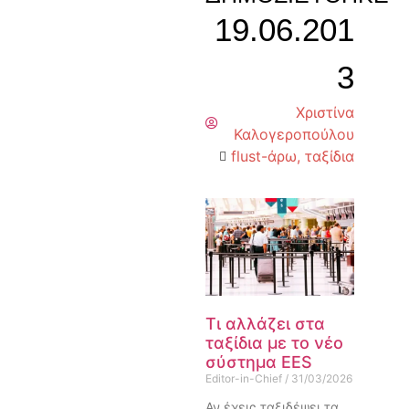
19.06.201
3
Χριστίνα
Καλογεροπούλου
flust-άρω
,
ταξίδια
Τι αλλάζει στα
ταξίδια με το νέο
σύστημα EES
Editor-in-Chief
31/03/2026
Αν έχεις ταξιδέψει τα