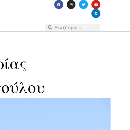
ρίας
πούλου