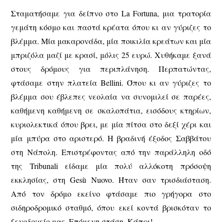
Σταματήσαμε για δείπνο στο La Fortuna, μια τρατορία
γεμάτη κόσμο και παστά κρέατα όπου κι αν γύριζες το
βλέμμα. Μία μακαρονάδα, μία ποικιλία κρεάτων και μία
μπριζόλα μαζί με κρασί, μόλις 25 ευρώ. Χυθήκαμε ξανά
στους δρόμους για περιπλάνηση. Περπατώντας,
φτάσαμε στην πλατεία Bellini. Όπου κι αν γύριζες το
βλέμμα σου έβλεπες νεολαία να συνομιλεί σε παρέες,
καθήμενη καθήμενη σε σκαλοπάτια, εισόδους κτηρίων,
κυριολεκτικά όπου βρει, με μία πίτσα στο δεξί χέρι και
μία μπύρα στο αριστερό. Η βραδινή έξοδος Σαββάτου
στη Νάπολη. Επιστρέφοντας από την παράλληλη οδό
της Tribunali είδαμε μία πολύ αλλόκοτη πρόσοψη
εκκλησίας, στη Gesù Nuovo. Ήταν σαν τρισδιάσταση.
Από τον δρόμο εκείνο φτάσαμε πιο γρήγορα στο
σιδηροδρομικό σταθμό, όπου εκεί κοντά βρισκόταν το
ξενοδοχείο μας. Επόμενη στάση, Κάπρι!