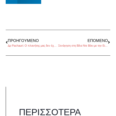
ΠΡΟΗΓΟΎΜΕΝΟ
ΕΠΌΜΕΝΟ
Δρ Pachauri: Ο πλανήτης μας δεν έχει την πολυτέλεια του χρόνου
Ξενάγηση στη Βίλα Ντε Βέκι με την Ειρήνη Τόλιου, της Κατερίνας Σταματελοπούλου
ΠΕΡΙΣΣΌΤΕΡΑ