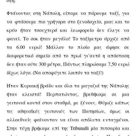
όψη.
Φτάνοντας στη Νάπολη, είπαμε να πάρουμε ταξί, για
να φτάσουμε πιο γρήγορα στο ξενοδοχείο, μιας και το
κρύο ήταν τσουχτερό και λεωφορείο δεν έλεγε να
φανεί. Το σοκ ήταν μεγάλο! Το ταξίμετρο άρχιζε από
τα 6.00 ευρώ! Μάλλον το πλοίο μας άφησε σε
διαφορετικό σημείο από το πρωί γι’αυτό η απόσταση
δεν ήταν ούτε 300 μέτρα. Πάντως πληρώσαμε 7,50 ευρώ
δίχως λόγο. (Να αποφύγετε λοιπόν τα ταξί!)
Ήταν Κυριακή βράδυ και όλα τα μαγαζιά της Νάπολης
ήταν κλειστά! Περπατώντας, βρεθήκαμε σε μια
γειτονιά κοντά στον σταθμό, με ξένους. Θύμιζε κάπως
τις αθηναΐκές γειτονιές των Πατησίων, όμως οι
αλλοεθνείς φαίνονταν να είναι απόλυτα ενταγμένοι.
Στην τύχη βρήκαμε επί της Tribunalli μία πιτσαρία και