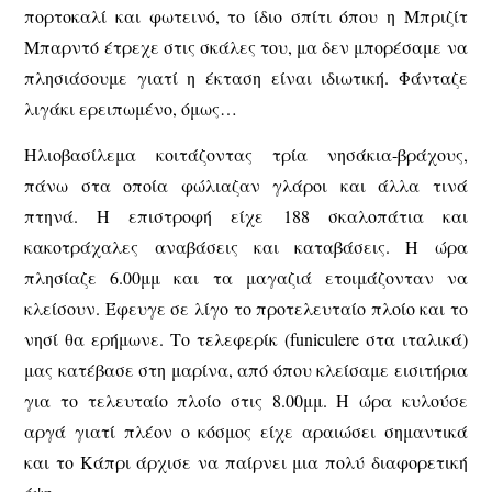
πορτοκαλί και φωτεινό, το ίδιο σπίτι όπου η Μπριζίτ
Μπαρντό έτρεχε στις σκάλες του, μα δεν μπορέσαμε να
πλησιάσουμε γιατί η έκταση είναι ιδιωτική. Φάνταζε
λιγάκι ερειπωμένο, όμως…
Ηλιοβασίλεμα κοιτάζοντας τρία νησάκια-βράχους,
πάνω στα οποία φώλιαζαν γλάροι και άλλα τινά
πτηνά. Η επιστροφή είχε 188 σκαλοπάτια και
κακοτράχαλες αναβάσεις και καταβάσεις. Η ώρα
πλησίαζε 6.00μμ και τα μαγαζιά ετοιμάζονταν να
κλείσουν. Έφευγε σε λίγο το προτελευταίο πλοίο και το
νησί θα ερήμωνε. Το τελεφερίκ (funiculere στα ιταλικά)
μας κατέβασε στη μαρίνα, από όπου κλείσαμε εισιτήρια
για το τελευταίο πλοίο στις 8.00μμ. Η ώρα κυλούσε
αργά γιατί πλέον ο κόσμος είχε αραιώσει σημαντικά
και το Κάπρι άρχισε να παίρνει μια πολύ διαφορετική