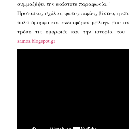
συμμαζέψει την εκάστοτε παραφωνία.¨
Προτάσεις, σχόλια, φωτογραφίες, βίντεο, η επ
πολύ όμορφο και ενδιαφέρον μπλογκ που αν
τρόπο τις ομορφιές και την ιστορία το
samos.blogspot.gr