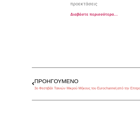
προεκτάσεις
Διαβάστε περισσότερα...
ΠΡΟΗΓΟΎΜΕΝΟ
3ο Φεστιβάλ Ταινιών Μικρού Μήκους του Eurochannel,από την Επιτρ