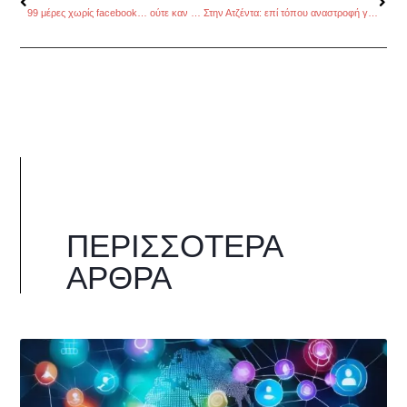
99 μέρες χωρίς facebook… ούτε καν εκατό, και όποιος αντέξει
Στην Ατζέντα: επί τόπου αναστροφή για το Στρασβούργο
ΠΕΡΙΣΣΌΤΕΡΑ
ΆΡΘΡΑ