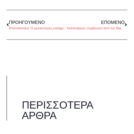
ΠΡΟΗΓΟΎΜΕΝΟ
ΕΠΌΜΕΝΟ
Θεσσαλονίκη: Ο μεγαλύτερος καταρράκτης σοκολάτας της Ευρώπης, στο εργοστάσιο και Μουσείο Σοκολάτας
Καλοκαιρινές συμβουλές από τον διαιτολόγο Μανώλη Μοράρη, της Αναστασίας Κορινθίου
ΠΕΡΙΣΣΌΤΕΡΑ
ΆΡΘΡΑ