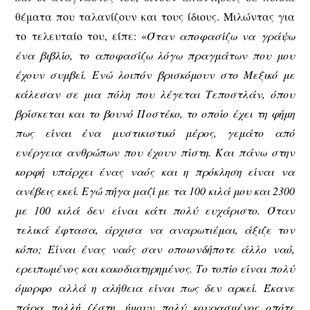
θέματα που ταλανίζουν και τους ίδιους. Μιλώντας για
το τελευταίο του, είπε: «
Όταν αποφασίζω να γράψω
ένα βιβλίο, το αποφασίζω λόγω πραγμάτων που μου
έχουν συμβεί. Ενώ λοιπόν βρισκόμουν στο Μεξικό με
κάλεσαν σε μια πόλη που λέγεται Τεποστλάν, όπου
βρίσκεται και το βουνό Ποστέκο, το οποίο έχει τη φήμη
πως είναι ένα μυστικιστικό μέρος, γεμάτο από
ενέργεια ανθρώπων που έχουν πίστη. Και πάνω στην
κορφή υπάρχει ένας ναός και η πρόκληση είναι να
ανέβεις εκεί. Εγώ πήγα μαζί με τα 100 κιλά μου και 2300
με 100 κιλά δεν είναι κάτι πολύ ευχάριστο. Όταν
τελικά έφτασα, άρχισα να αναρωτιέμαι, άξιζε τον
κόπο; Είναι ένας ναός σαν οποιονδήποτε άλλο ναό,
ερειπωμένος και κακοδιατηρημένος. Το τοπίο είναι πολύ
όμορφο αλλά η αλήθεια είναι πως δεν αρκεί. Έκανε
πάρα πολλή ζέστη, ήμουν πολύ κουρασμένος οπότε