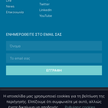
Life
Twitter
News
LinkedIn
Επικοινωνία
YouTube
ΕΝΗΜΕΡΩΘΕΊΤΕ ΣΤΟ EMAIL ΣΑΣ
ΕΓΓΡΑΦΉ
© 2026 nettings, ltd. All rights reserved.
Η ιστοσελίδα μας χρησιμοποιεί cookies για τη βελτίωση της
περιήγησής. Ελπίζουμε ότι συμφωνείτε με αυτό, αλλιώς
έχετε δικαίωμα μη αποδοχής.
Ρυθμίσεις cookies