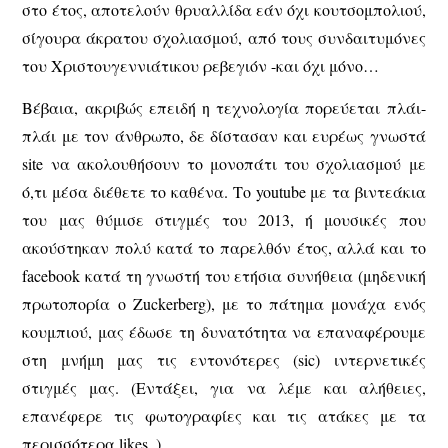
στο έτος, αποτελούν θρυαλλίδα εάν όχι κουτσομπολιού,
σίγουρα άκρατου σχολιασμού, από τους συνδαιτυμόνες
του Χριστουγεννιάτικου ρεβεγιόν -και όχι μόνο…
Βέβαια, ακριβώς επειδή η τεχνολογία πορεύεται πλάι-
πλάι με τον άνθρωπο, δε δίστασαν και ευρέως γνωστά
site να ακολουθήσουν το μονοπάτι του σχολιασμού με
ό,τι μέσα διέθετε το καθένα. Το youtube με τα βιντεάκια
του μας θύμισε στιγμές του 2013, ή μουσικές που
ακούστηκαν πολύ κατά το παρελθόν έτος, αλλά και το
facebook κατά τη γνωστή του ετήσια συνήθεια (μηδενική
πρωτοπορία ο Zuckerberg), με το πάτημα μονάχα ενός
κουμπιού, μας έδωσε τη δυνατότητα να επαναφέρουμε
στη μνήμη μας τις εντονότερες (sic) ιντερνετικές
στιγμές μας. (Εντάξει, για να λέμε και αλήθειες,
επανέφερε τις φωτογραφίες και τις ατάκες με τα
περισσότερα likes..)