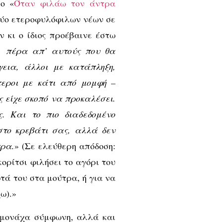
λο «
Όταν φιλάω τον άντρα
δύο ετεροφυλόφιλων νέων σε
 κι ο ίδιος προέβαινε έστω
 πέρα απ’ αυτούς που θα
εια, άλλοι με κατάπληξη,
τεροι με κάτι από μομφή –
ς είχε σκοπό να προκαλέσει.
. Και το πιο διαδεδομένο
 στο κρεβάτι σας, αλλά δεν
τρα.
» (Σε ελεύθερη απόδοση:
κορίτσι φιλήσει το αγόρι του
ωτά του στα μούτρα, ή για να
ω).»
ι μονάχα σύμφωνη, αλλά και