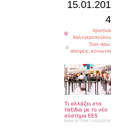
15.01.201
4
Χριστίνα
Καλογεροπούλου
flust-άρω
,
απόψεις
,
κοινωνία
Τι αλλάζει στα
ταξίδια με το νέο
σύστημα EES
Editor-in-Chief
31/03/2026