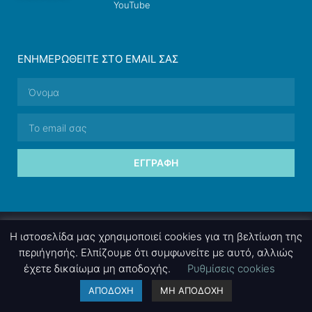
YouTube
ΕΝΗΜΕΡΩΘΕΊΤΕ ΣΤΟ EMAIL ΣΑΣ
ΕΓΓΡΑΦΉ
© 2026 nettings, ltd. All rights reserved.
Η ιστοσελίδα μας χρησιμοποιεί cookies για τη βελτίωση της
περιήγησής. Ελπίζουμε ότι συμφωνείτε με αυτό, αλλιώς
έχετε δικαίωμα μη αποδοχής.
Ρυθμίσεις cookies
A project by
nettings, ltd
. Powered by
mgk
.advertising
.
ΑΠΟΔΟΧΗ
ΜΗ ΑΠΟΔΟΧΗ