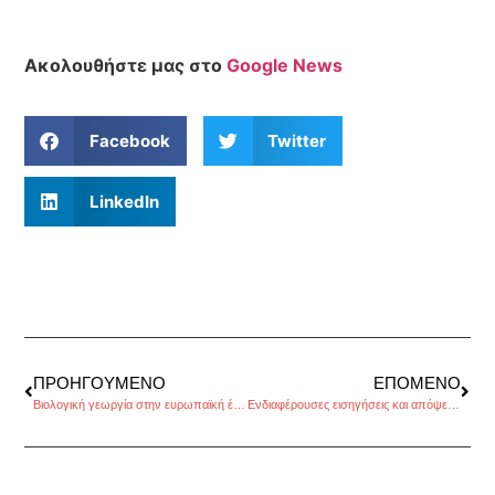
Ακολουθήστε μας στο
Google News
Facebook
Twitter
LinkedIn
ΠΡΟΗΓΟΎΜΕΝΟ
ΕΠΌΜΕΝΟ
Βιολογική γεωργία στην ευρωπαϊκή ένωση
Ενδιαφέρουσες εισηγήσεις και απόψεις στην δημόσια ακρόαση της ΕΟΚΕ για τις μικρομεσαίες επιχειρήσεις, της Κατερίνας Σταματελοπούλου