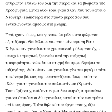
άνθρωπος επάνω του όλη την πίκρα και τα βιώματα της
προσφυγιάς. Είναι δυο- τρία γκρο πλαν που του κάνει ο
Ντουεϊρί (ειδικότερα στο πρώτο μέρος που σου
εντυπώνονται αμέσως στη μνήμη).
Υπάρχουν, όμως, και γυναικείοι ρόλοι στο φιλμ που
εξετάζουμε. Θα θέλαμε να επισημάνουμε τη Ρίτα
Χάγιεκ σαν γυναίκα του χριστιανού- ρόλος που έχει
στοιχεία τραγικά, ξεκινάει από την συζυγική
τρυφερότητα ενώ κάποια στιγμή θα αμφισβητήσει το
σύζυγό της- διότι όταν μια γυναίκα γίνεται μητέρα τότε
το κέντρο βάρους της μετατοπίζεται. Ίσως, από την
άλλη, για τη γυναίκα του παλαιστίνιου (Κριστίν
Τσουεϊρί) να χρειάζονταν μια-δυο σκηνές παραπάνω
για να έπαιζαν οι δύο γυναίκες κατά αυτόν τον τρόπο
επί ίσοις όροις. Τρίτο θηλυκό του έργου που χρίζει
επισήμανσης είναι η Ντιαμάντ Μπου Αμπούντ στο ρόλο