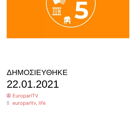
ΔΗΜΟΣΙΕΎΘΗΚΕ
22.01.2021
EuroparlTV
europarltv
,
life