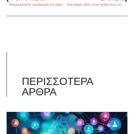
Φουτουριστικός σχεδιασμός και υψηλή τεχνολογία για το πιο γρήγορο τρένο
Καινοτόμες ιδέες νέων ανθρώπων στο WHAT’S UP της COSMOTE
ΠΕΡΙΣΣΌΤΕΡΑ
ΆΡΘΡΑ