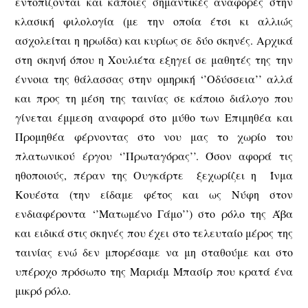
εντοπίζονται και κάποιες σημαντικές αναφορές στην
κλασική φιλολογία (με την οποία έτσι κι αλλιώς
ασχολείται η ηρωίδα) και κυρίως σε δύο σκηνές. Αρχικά
στη σκηνή όπου η Χουλιέτα εξηγεί σε μαθητές της την
έννοια της θάλασσας στην ομηρική ‘’Οδύσσεια’’ αλλά
και προς τη μέση της ταινίας σε κάποιο διάλογο που
γίνεται έμμεση αναφορά στο μύθο των Επιμηθέα και
Προμηθέα φέρνοντας στο νου μας το χωρίο του
πλατωνικού έργου ‘’Πρωταγόρας’’. Όσον αφορά τις
ηθοποιούς, πέραν της Ουγκάρτε ξεχωρίζει η Ίνμα
Κουέστα (την είδαμε φέτος και ως Νύφη στον
ενδιαφέροντα ‘’Ματωμένο Γάμο’’) στο ρόλο της Άβα
και ειδικά στις σκηνές που έχει στο τελευταίο μέρος της
ταινίας ενώ δεν μπορέσαμε να μη σταθούμε και στο
υπέροχο πρόσωπο της Μαριάμ Μπασίρ που κρατά ένα
μικρό ρόλο.