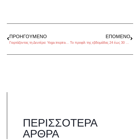
ΠΡΟΗΓΟΎΜΕΝΟ
ΕΠΌΜΕΝΟ
Γιορτάζοντας τη Δευτέρα: Yoga inspiration for the new week
Το προφίλ της εβδομάδας 24 έως 30 Οκτωβρίου 2016, από τον Πέρρη Κρητικό
ΠΕΡΙΣΣΌΤΕΡΑ
ΆΡΘΡΑ