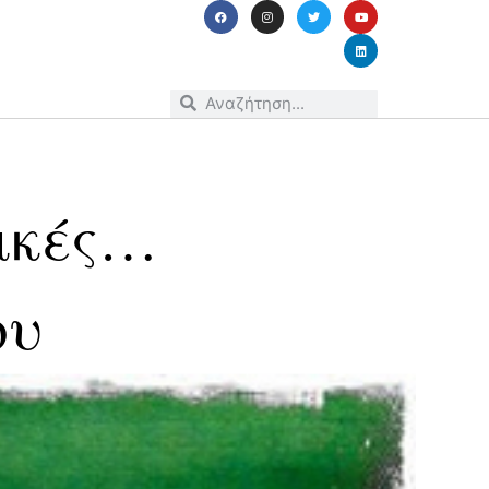
δικές…
ου