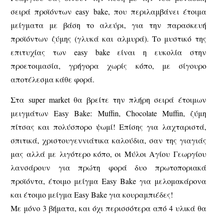
σειρά προϊόντων easy bake, που περιλαμβάνει έτοιμα
μείγματα με βάση το αλεύρι, για την παρασκευή
προϊόντων ζύμης (γλυκά και αλμυρά). Το μυστικό της
επιτυχίας των easy bake είναι η ευκολία στην
προετοιμασία, γρήγορα χωρίς κόπο, με σίγουρο
αποτέλεσμα κάθε φορά.
Στα super market θα βρείτε την πλήρη σειρά έτοιμων
μειγμάτων Easy Bake: Muffin, Chocolate Muffin, ζύμη
πίτσας και πολύσπορο ψωμί! Επίσης για λαχταριστά,
σπιτικά, χριστουγεννιάτικα καλούδια, σαν της γιαγιάς
μας αλλά με λιγότερο κόπο, οι Μύλοι Αγίου Γεωργίου
λανσάρουν για πρώτη φορά δυο πρωτοποριακά
προϊόντα, έτοιμο μείγμα Easy Bake για μελομακάρονα
και έτοιμο μείγμα Easy Bake για κουραμπιέδες!
Με μόνο 3 βήματα, και όχι περισσότερα από 4 υλικά θα