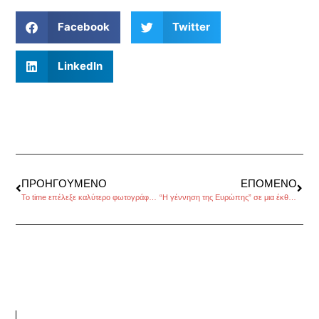
Facebook
Twitter
LinkedIn
ΠΡΟΗΓΟΎΜΕΝΟ
ΕΠΌΜΕΝΟ
Το time επέλεξε καλύτερο φωτογράφο της χρονιάς τον Άγγελο Τζωρτζίνη
“Η γέννηση της Ευρώπης” σε μια έκθεση στο Grecotel Pallas Athena