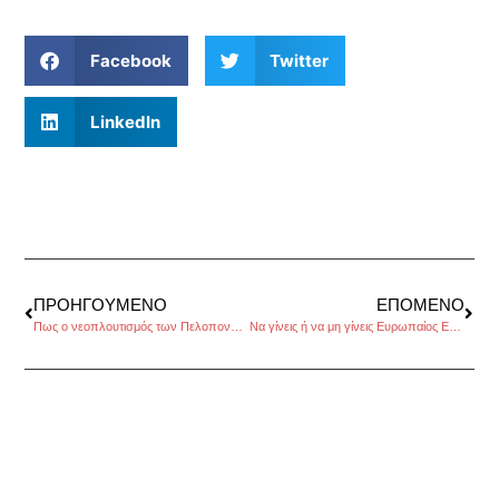
Facebook
Twitter
LinkedIn
ΠΡΟΗΓΟΎΜΕΝΟ
ΕΠΌΜΕΝΟ
Πως ο νεοπλουτισμός των Πελοποννησίων έριξε τον Τρικούπη; του Βαγγέλη Γεωργίου
Να γίνεις ή να μη γίνεις Ευρωπαίος Επίτροπος; Αυτή είναι η… ερώτηση