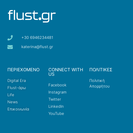
+30 6946234481
katerina@flust.gr
ΠΕΡΙΕΧΟΜΕΝΟ
CONNECT WITH
ΠΟΛΙΤΙΚΕΣ
US
Digital Era
Πολιτική
Facebook
Απορρήτου
Flust-άρω
Instagram
Life
Twitter
News
LinkedIn
Επικοινωνία
YouTube