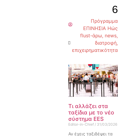
6
Πρόγραμμα
ΕΠΙΝΗΣΙΑ Ηώς
flust-άρω
,
news
,
διατροφή
,
επιχειρηματικότητα
Τι αλλάζει στα
ταξίδια με το νέο
σύστημα EES
Editor-in-Chief
31/03/2026
Αν έχεις ταξιδέψει τα