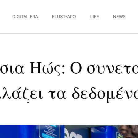
DIGITAL ERA
FLUST-ΆΡΩ
LIFE
NEWS
σια Ηώς: Ο συνετ
λάζει τα δεδομέν