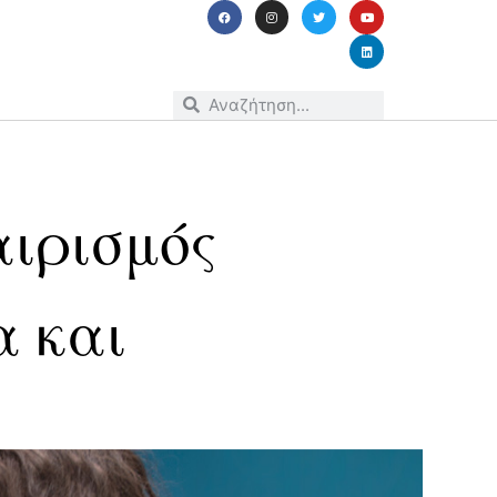
αιρισμός
α και