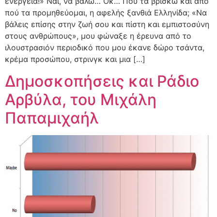
ενέργεια!» Ναι, να βάλω… Οκ… Πού τα βρίσκω και από
πού τα προμηθεύομαι, η αφελής ξανθιά Ελληνίδα; «Να
βάλεις επίσης στην ζωή σου και πίστη και εμπιστοσύνη
στους ανθρώπους», μου φώναξε η έρευνα από το
ιλουστρασιόν περιοδικό που μου έκανε δώρο τσάντα,
κρέμα προσώπου, στρινγκ και μια […]
Δημοσκοπήσεις και Ράδιο
Αρβύλα, του Μιχάλη
Παπαμιχαήλ