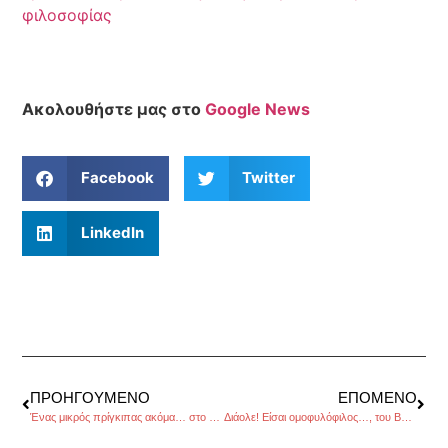
φιλοσοφίας
Ακολουθήστε μας στο
Google News
Facebook
Twitter
LinkedIn
ΠΡΟΗΓΟΎΜΕΝΟ
ΕΠΌΜΕΝΟ
Ένας μικρός πρίγκιπας ακόμα… στο Ηνωμένο Βασίλειο
Διάολε! Είσαι ομοφυλόφιλος…, του Βαγγέλη Γεωργίου